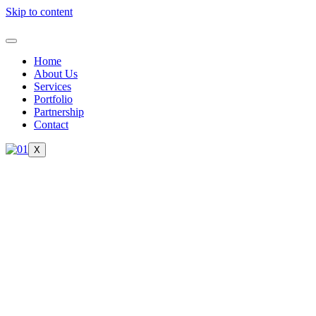
Skip to content
Home
About Us
Services
Portfolio
Partnership
Contact
X