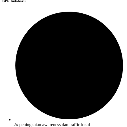
BPR Indobaru
2x peningkatan awareness dan traffic lokal