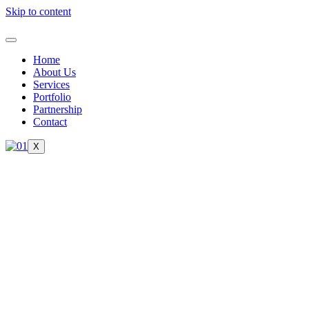
Skip to content
Home
About Us
Services
Portfolio
Partnership
Contact
X