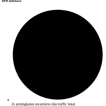
BPR Indobaru
2x peningkatan awareness dan traffic lokal