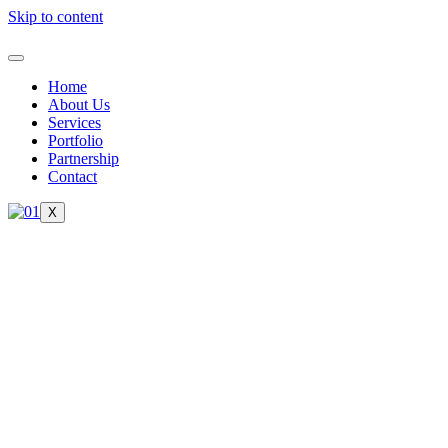
Skip to content
Home
About Us
Services
Portfolio
Partnership
Contact
X