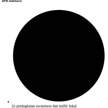
BPR Indobaru
2x peningkatan awareness dan traffic lokal