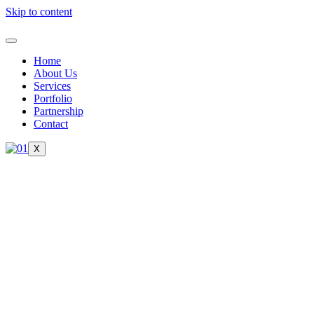
Skip to content
Home
About Us
Services
Portfolio
Partnership
Contact
X