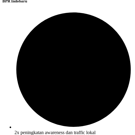
BPR Indobaru
2x peningkatan awareness dan traffic lokal