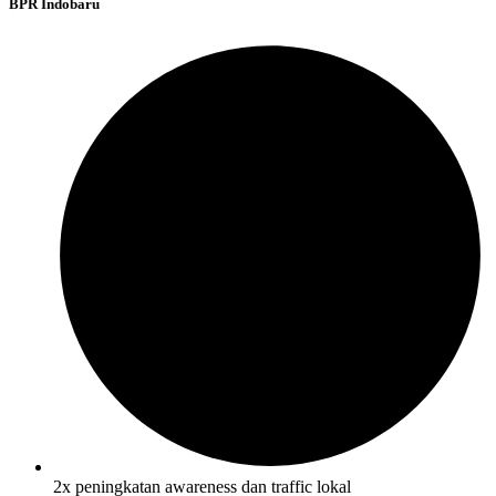
BPR Indobaru
2x peningkatan awareness dan traffic lokal