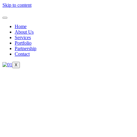
Skip to content
Home
About Us
Services
Portfolio
Partnership
Contact
X