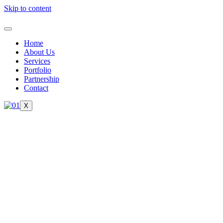
Skip to content
Home
About Us
Services
Portfolio
Partnership
Contact
X