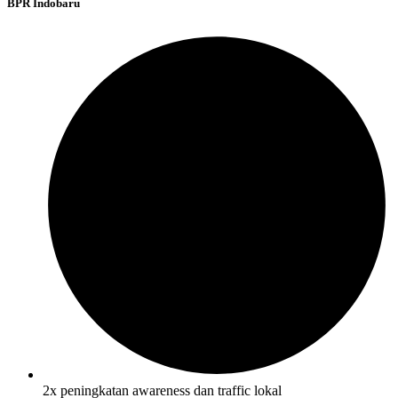
BPR Indobaru
2x peningkatan awareness dan traffic lokal